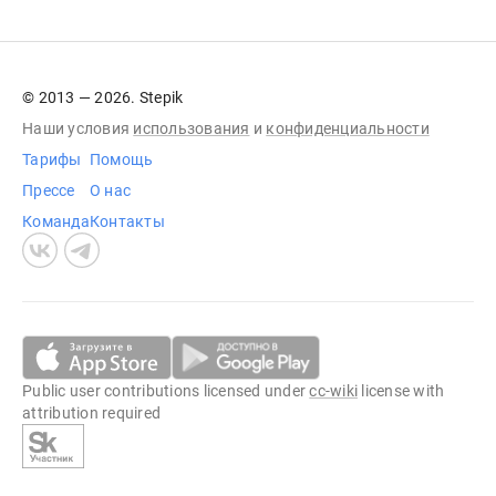
© 2013 — 2026. Stepik
Наши условия
использования
и
конфиденциальности
Тарифы
Помощь
Прессе
О нас
Команда
Контакты
Public user contributions licensed under
cc-wiki
license with
attribution required