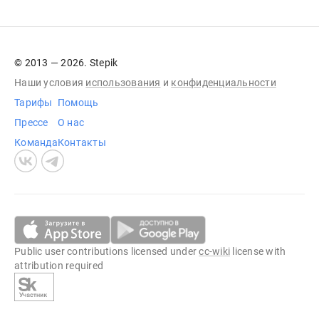
© 2013 — 2026. Stepik
Наши условия
использования
и
конфиденциальности
Тарифы
Помощь
Прессе
О нас
Команда
Контакты
Public user contributions licensed under
cc-wiki
license with
attribution required