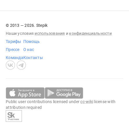
© 2013 — 2026. Stepik
Наши условия
использования
и
конфиденциальности
Тарифы
Помощь
Прессе
О нас
Команда
Контакты
Public user contributions licensed under
cc-wiki
license with
attribution required