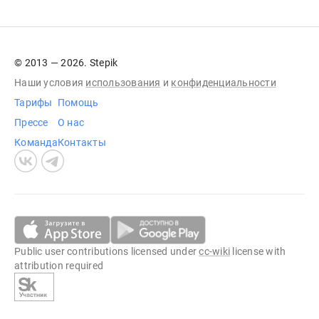
© 2013 — 2026. Stepik
Наши условия
использования
и
конфиденциальности
Тарифы
Помощь
Прессе
О нас
Команда
Контакты
Public user contributions licensed under
cc-wiki
license with
attribution required