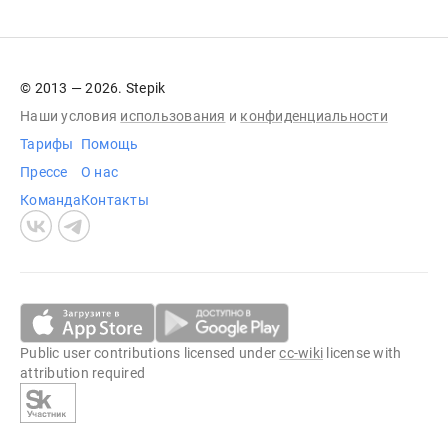
© 2013 — 2026. Stepik
Наши условия
использования
и
конфиденциальности
Тарифы
Помощь
Прессе
О нас
Команда
Контакты
Public user contributions licensed under
cc-wiki
license with
attribution required