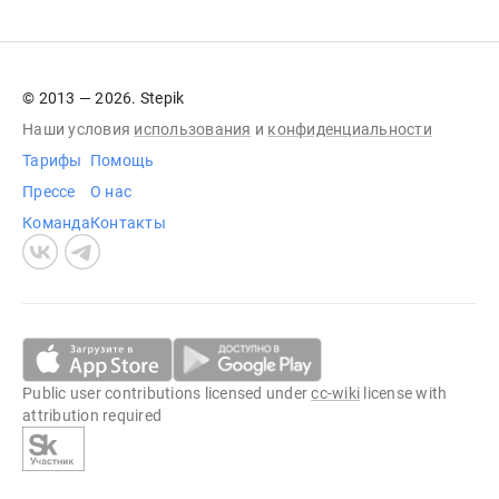
© 2013 — 2026. Stepik
Наши условия
использования
и
конфиденциальности
Тарифы
Помощь
Прессе
О нас
Команда
Контакты
Public user contributions licensed under
cc-wiki
license with
attribution required