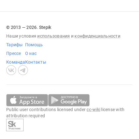
© 2013 — 2026. Stepik
Наши условия
использования
и
конфиденциальности
Тарифы
Помощь
Прессе
О нас
Команда
Контакты
Public user contributions licensed under
cc-wiki
license with
attribution required