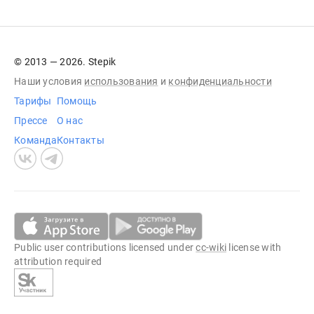
© 2013 — 2026. Stepik
Наши условия
использования
и
конфиденциальности
Тарифы
Помощь
Прессе
О нас
Команда
Контакты
Public user contributions licensed under
cc-wiki
license with
attribution required