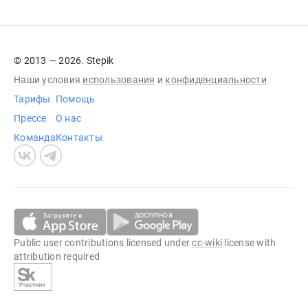
© 2013 — 2026. Stepik
Наши условия
использования
и
конфиденциальности
Тарифы
Помощь
Прессе
О нас
Команда
Контакты
Public user contributions licensed under
cc-wiki
license with
attribution required