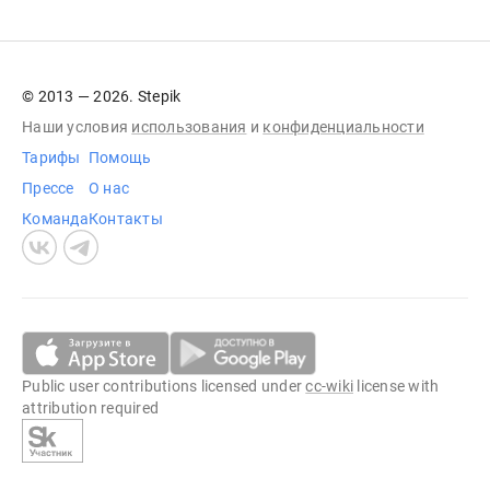
© 2013 — 2026. Stepik
Наши условия
использования
и
конфиденциальности
Тарифы
Помощь
Прессе
О нас
Команда
Контакты
Public user contributions licensed under
cc-wiki
license with
attribution required