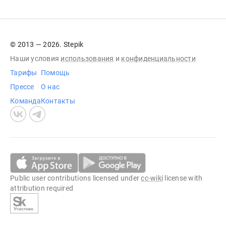
© 2013 — 2026. Stepik
Наши условия
использования
и
конфиденциальности
Тарифы
Помощь
Прессе
О нас
Команда
Контакты
Public user contributions licensed under
cc-wiki
license with
attribution required