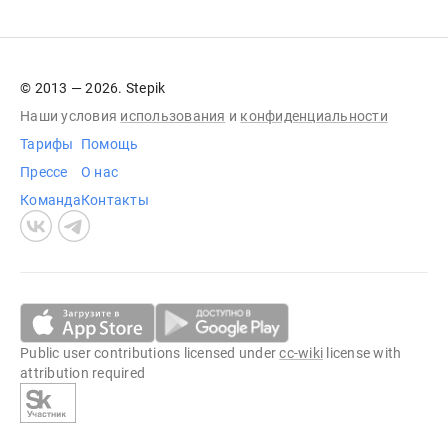
© 2013 — 2026. Stepik
Наши условия
использования
и
конфиденциальности
Тарифы
Помощь
Прессе
О нас
Команда
Контакты
Public user contributions licensed under
cc-wiki
license with
attribution required