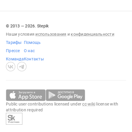
© 2013 — 2026. Stepik
Наши условия
использования
и
конфиденциальности
Тарифы
Помощь
Прессе
О нас
Команда
Контакты
Public user contributions licensed under
cc-wiki
license with
attribution required