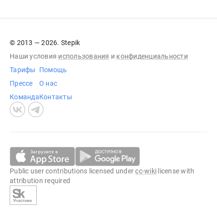
© 2013 — 2026. Stepik
Наши условия
использования
и
конфиденциальности
Тарифы
Помощь
Прессе
О нас
Команда
Контакты
Public user contributions licensed under
cc-wiki
license with
attribution required