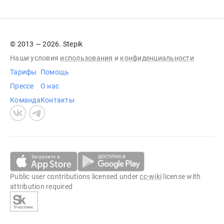
© 2013 — 2026. Stepik
Наши условия
использования
и
конфиденциальности
Тарифы
Помощь
Прессе
О нас
Команда
Контакты
Public user contributions licensed under
cc-wiki
license with
attribution required