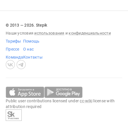
© 2013 — 2026. Stepik
Наши условия
использования
и
конфиденциальности
Тарифы
Помощь
Прессе
О нас
Команда
Контакты
Public user contributions licensed under
cc-wiki
license with
attribution required