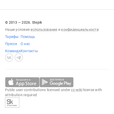
© 2013 — 2026. Stepik
Наши условия
использования
и
конфиденциальности
Тарифы
Помощь
Прессе
О нас
Команда
Контакты
Public user contributions licensed under
cc-wiki
license with
attribution required