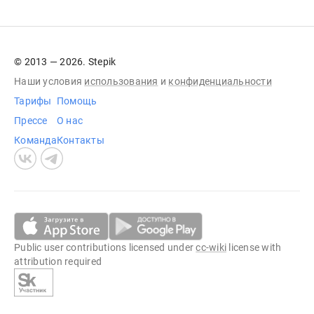
© 2013 — 2026. Stepik
Наши условия
использования
и
конфиденциальности
Тарифы
Помощь
Прессе
О нас
Команда
Контакты
Public user contributions licensed under
cc-wiki
license with
attribution required