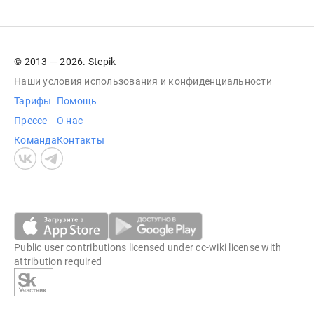
© 2013 — 2026. Stepik
Наши условия
использования
и
конфиденциальности
Тарифы
Помощь
Прессе
О нас
Команда
Контакты
Public user contributions licensed under
cc-wiki
license with
attribution required