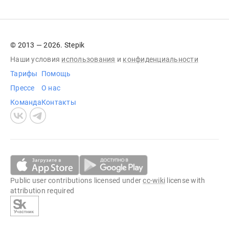
© 2013 — 2026. Stepik
Наши условия
использования
и
конфиденциальности
Тарифы
Помощь
Прессе
О нас
Команда
Контакты
Public user contributions licensed under
cc-wiki
license with
attribution required