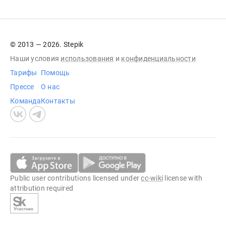
© 2013 — 2026. Stepik
Наши условия
использования
и
конфиденциальности
Тарифы
Помощь
Прессе
О нас
Команда
Контакты
Public user contributions licensed under
cc-wiki
license with
attribution required