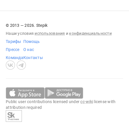
© 2013 — 2026. Stepik
Наши условия
использования
и
конфиденциальности
Тарифы
Помощь
Прессе
О нас
Команда
Контакты
Public user contributions licensed under
cc-wiki
license with
attribution required