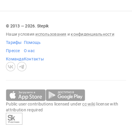
© 2013 — 2026. Stepik
Наши условия
использования
и
конфиденциальности
Тарифы
Помощь
Прессе
О нас
Команда
Контакты
Public user contributions licensed under
cc-wiki
license with
attribution required