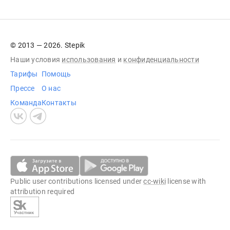
© 2013 — 2026. Stepik
Наши условия
использования
и
конфиденциальности
Тарифы
Помощь
Прессе
О нас
Команда
Контакты
Public user contributions licensed under
cc-wiki
license with
attribution required