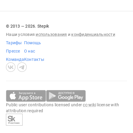
© 2013 — 2026. Stepik
Наши условия
использования
и
конфиденциальности
Тарифы
Помощь
Прессе
О нас
Команда
Контакты
Public user contributions licensed under
cc-wiki
license with
attribution required