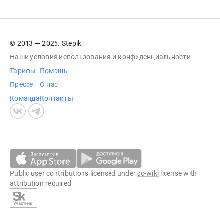
© 2013 — 2026. Stepik
Наши условия
использования
и
конфиденциальности
Тарифы
Помощь
Прессе
О нас
Команда
Контакты
Public user contributions licensed under
cc-wiki
license with
attribution required