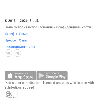
© 2013 — 2026. Stepik
Наши условия
использования
и
конфиденциальности
Тарифы
Помощь
Прессе
О нас
Команда
Контакты
Public user contributions licensed under
cc-wiki
license with
attribution required