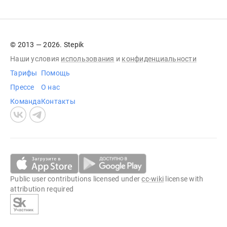
© 2013 — 2026. Stepik
Наши условия
использования
и
конфиденциальности
Тарифы
Помощь
Прессе
О нас
Команда
Контакты
Public user contributions licensed under
cc-wiki
license with
attribution required