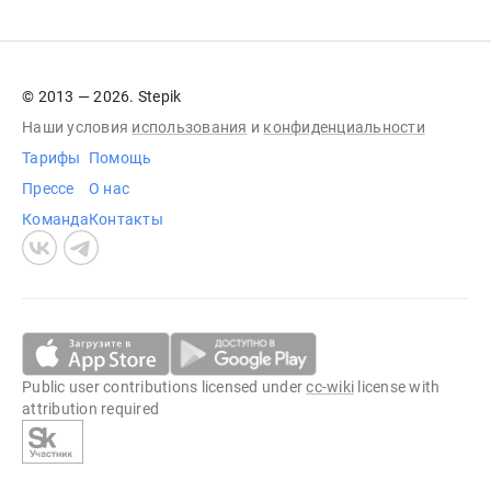
© 2013 — 2026. Stepik
Наши условия
использования
и
конфиденциальности
Тарифы
Помощь
Прессе
О нас
Команда
Контакты
Public user contributions licensed under
cc-wiki
license with
attribution required