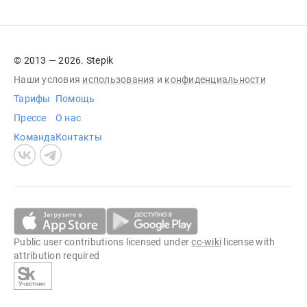
© 2013 — 2026. Stepik
Наши условия
использования
и
конфиденциальности
Тарифы
Помощь
Прессе
О нас
Команда
Контакты
Public user contributions licensed under
cc-wiki
license with
attribution required