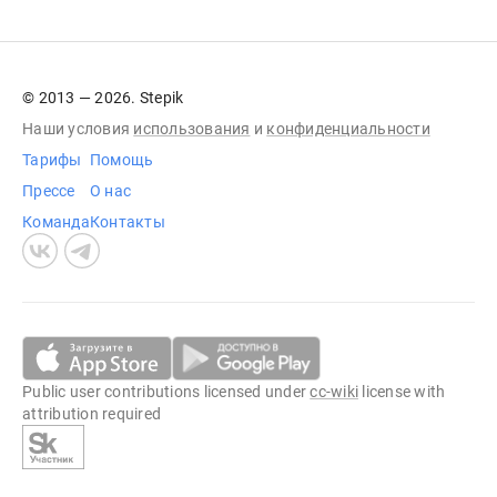
© 2013 — 2026. Stepik
Наши условия
использования
и
конфиденциальности
Тарифы
Помощь
Прессе
О нас
Команда
Контакты
Public user contributions licensed under
cc-wiki
license with
attribution required