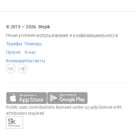
© 2013 — 2026. Stepik
Наши условия
использования
и
конфиденциальности
Тарифы
Помощь
Прессе
О нас
Команда
Контакты
Public user contributions licensed under
cc-wiki
license with
attribution required