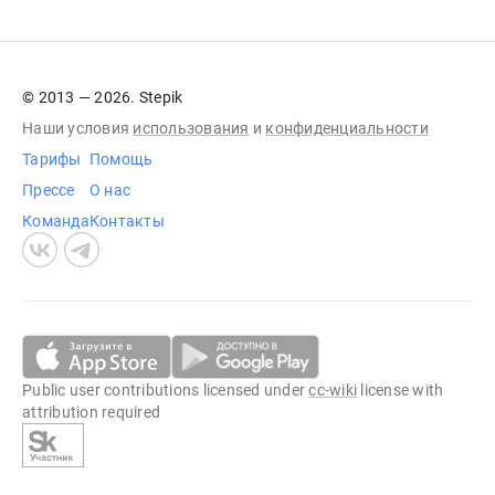
© 2013 — 2026. Stepik
Наши условия
использования
и
конфиденциальности
Тарифы
Помощь
Прессе
О нас
Команда
Контакты
Public user contributions licensed under
cc-wiki
license with
attribution required