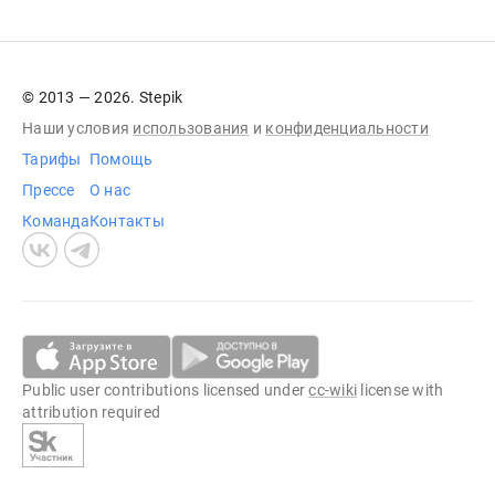
© 2013 — 2026. Stepik
Наши условия
использования
и
конфиденциальности
Тарифы
Помощь
Прессе
О нас
Команда
Контакты
Public user contributions licensed under
cc-wiki
license with
attribution required