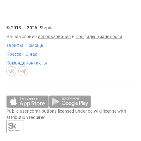
© 2013 — 2026. Stepik
Наши условия
использования
и
конфиденциальности
Тарифы
Помощь
Прессе
О нас
Команда
Контакты
Public user contributions licensed under
cc-wiki
license with
attribution required