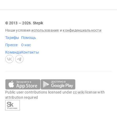
© 2013 — 2026. Stepik
Наши условия
использования
и
конфиденциальности
Тарифы
Помощь
Прессе
О нас
Команда
Контакты
Public user contributions licensed under
cc-wiki
license with
attribution required