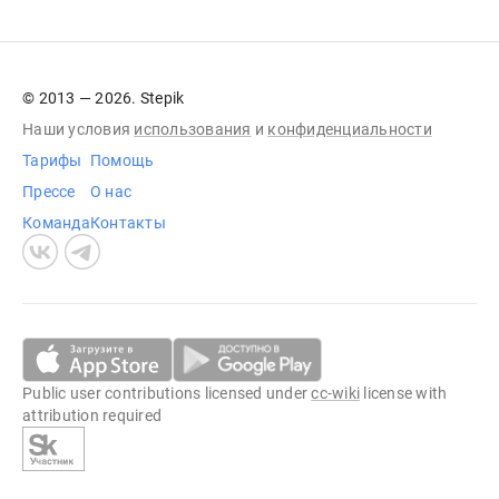
© 2013 — 2026. Stepik
Наши условия
использования
и
конфиденциальности
Тарифы
Помощь
Прессе
О нас
Команда
Контакты
Public user contributions licensed under
cc-wiki
license with
attribution required