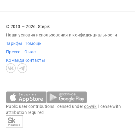
© 2013 — 2026. Stepik
Наши условия
использования
и
конфиденциальности
Тарифы
Помощь
Прессе
О нас
Команда
Контакты
Public user contributions licensed under
cc-wiki
license with
attribution required