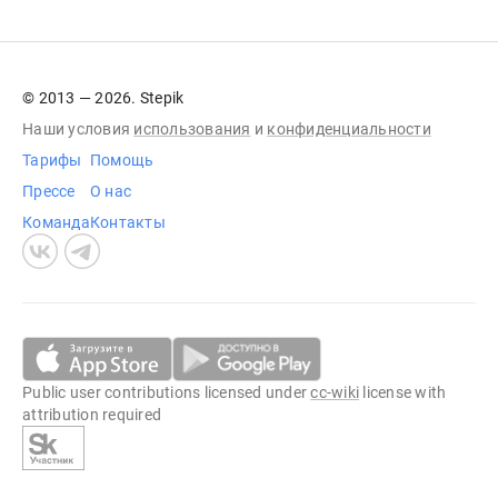
© 2013 — 2026. Stepik
Наши условия
использования
и
конфиденциальности
Тарифы
Помощь
Прессе
О нас
Команда
Контакты
Public user contributions licensed under
cc-wiki
license with
attribution required