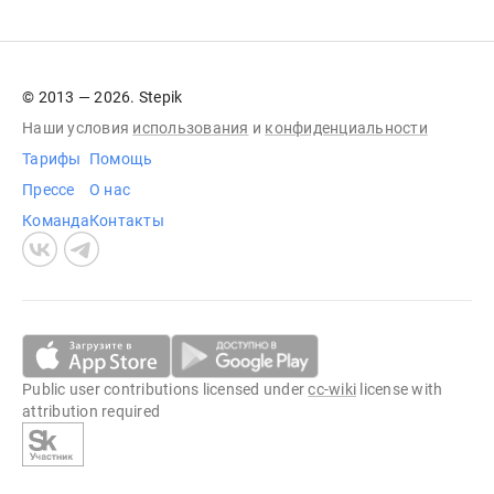
© 2013 — 2026. Stepik
Наши условия
использования
и
конфиденциальности
Тарифы
Помощь
Прессе
О нас
Команда
Контакты
Public user contributions licensed under
cc-wiki
license with
attribution required