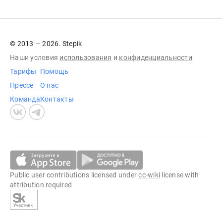
© 2013 — 2026. Stepik
Наши условия
использования
и
конфиденциальности
Тарифы
Помощь
Прессе
О нас
Команда
Контакты
Public user contributions licensed under
cc-wiki
license with
attribution required