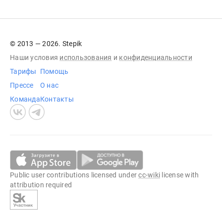
© 2013 — 2026. Stepik
Наши условия
использования
и
конфиденциальности
Тарифы
Помощь
Прессе
О нас
Команда
Контакты
Public user contributions licensed under
cc-wiki
license with
attribution required