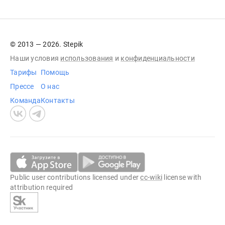
© 2013 — 2026. Stepik
Наши условия
использования
и
конфиденциальности
Тарифы
Помощь
Прессе
О нас
Команда
Контакты
Public user contributions licensed under
cc-wiki
license with
attribution required