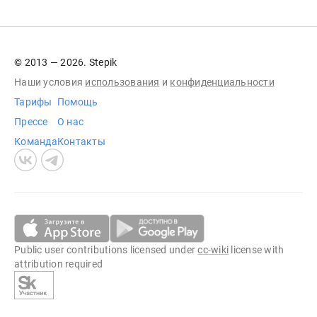
© 2013 — 2026. Stepik
Наши условия
использования
и
конфиденциальности
Тарифы
Помощь
Прессе
О нас
Команда
Контакты
Public user contributions licensed under
cc-wiki
license with
attribution required