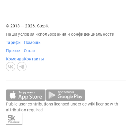
© 2013 — 2026. Stepik
Наши условия
использования
и
конфиденциальности
Тарифы
Помощь
Прессе
О нас
Команда
Контакты
Public user contributions licensed under
cc-wiki
license with
attribution required