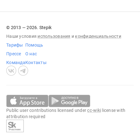
© 2013 — 2026. Stepik
Наши условия
использования
и
конфиденциальности
Тарифы
Помощь
Прессе
О нас
Команда
Контакты
Public user contributions licensed under
cc-wiki
license with
attribution required