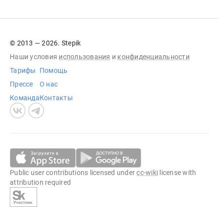
© 2013 — 2026. Stepik
Наши условия
использования
и
конфиденциальности
Тарифы
Помощь
Прессе
О нас
Команда
Контакты
Public user contributions licensed under
cc-wiki
license with
attribution required