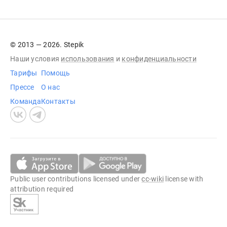
© 2013 — 2026. Stepik
Наши условия
использования
и
конфиденциальности
Тарифы
Помощь
Прессе
О нас
Команда
Контакты
Public user contributions licensed under
cc-wiki
license with
attribution required