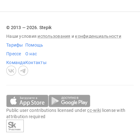
© 2013 — 2026. Stepik
Наши условия
использования
и
конфиденциальности
Тарифы
Помощь
Прессе
О нас
Команда
Контакты
Public user contributions licensed under
cc-wiki
license with
attribution required