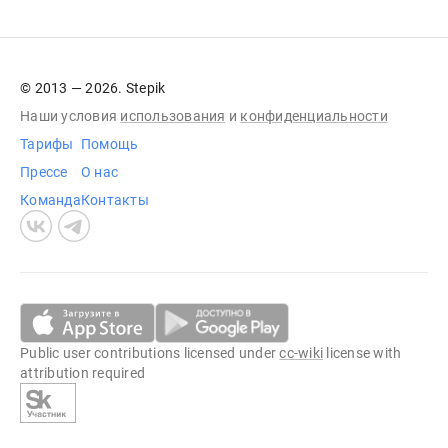
© 2013 — 2026. Stepik
Наши условия
использования
и
конфиденциальности
Тарифы
Помощь
Прессе
О нас
Команда
Контакты
Public user contributions licensed under
cc-wiki
license with
attribution required